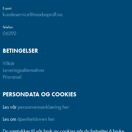
E-post:
kundeservice@maxboproff.no
Telefon:
06292
BETINGELSER
Vilkår
Leveringsalternativer
Prisvarsel
PERSONDATA OG COOKIES
Les vår
personvernserklæring her
Les om
åpenhetsloven her
Du samtykker til vår bruk av cookies når du fortsetter å bruke