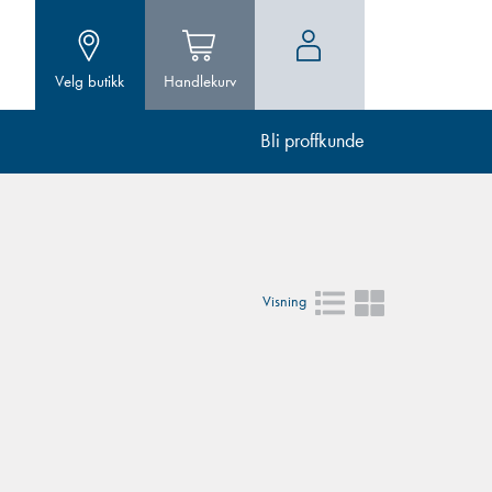
Velg butikk
Handlekurv
Bli proffkunde
Visning