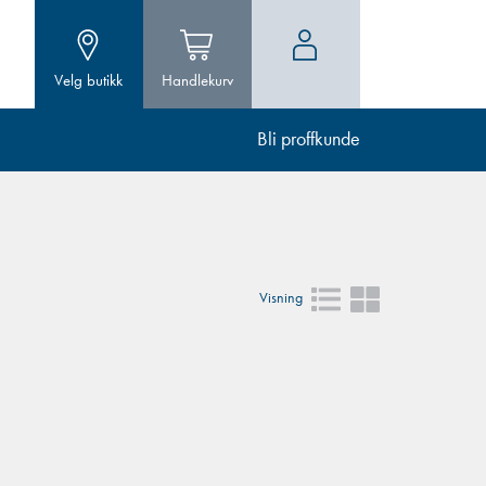
Velg butikk
Handlekurv
Bli proffkunde
Visning