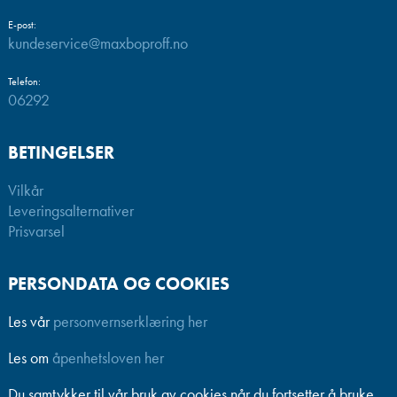
E-post:
kundeservice@maxboproff.no
Telefon:
06292
BETINGELSER
Vilkår
Leveringsalternativer
Prisvarsel
PERSONDATA OG COOKIES
Les vår
personvernserklæring her
Les om
åpenhetsloven her
Du samtykker til vår bruk av cookies når du fortsetter å bruke