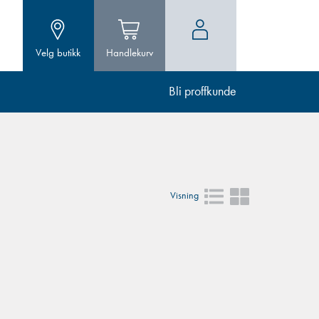
Velg butikk
Handlekurv
Bli proffkunde
Visning