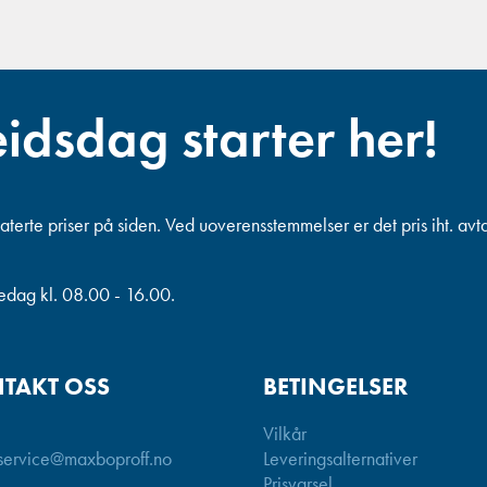
eidsdag starter her!
terte priser på siden. Ved uoverensstemmelser er det pris iht. avt
redag kl. 08.00 - 16.00.
TAKT OSS
BETINGELSER
Vilkår
service@maxboproff.no
Leveringsalternativer
Prisvarsel