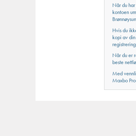
Når du har 
kontoen umid
Brønnøysund
Hvis du ikk
kopi av din
registrering
Når du er r
beste nettlø
Med vennli
Maxbo Prof