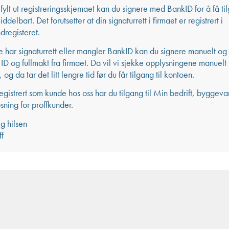
fylt ut registreringsskjemaet kan du signere med BankID for å få til
delbart. Det forutsetter at din signaturrett i firmaet er registrert i
registeret.
e har signaturrett eller mangler BankID kan du signere manuelt og
 ID og fullmakt fra firmaet. Da vil vi sjekke opplysningene manuelt 
, og da tar det litt lengre tid før du får tilgang til kontoen.
egistrert som kunde hos oss har du tilgang til Min bedrift, byggev
sning for proffkunder.
g hilsen
f