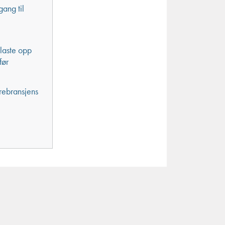
gang til
 laste opp
før
arebransjens