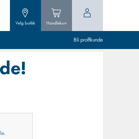
Velg butikk
Handlekurv
Bli proffkunde
de!
le.