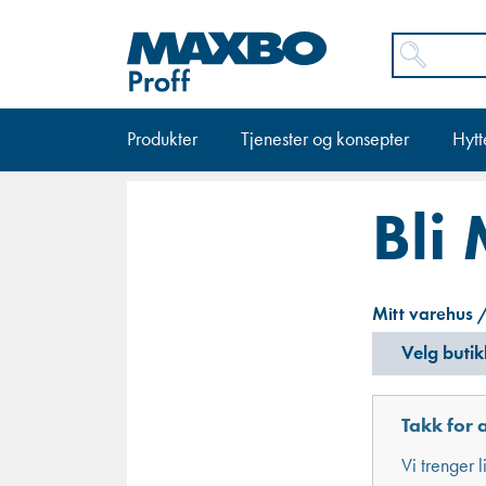
Produkter
Tjenester og konsepter
Hytt
Bli
Mitt varehus /
Velg butik
Takk for a
Vi trenger 