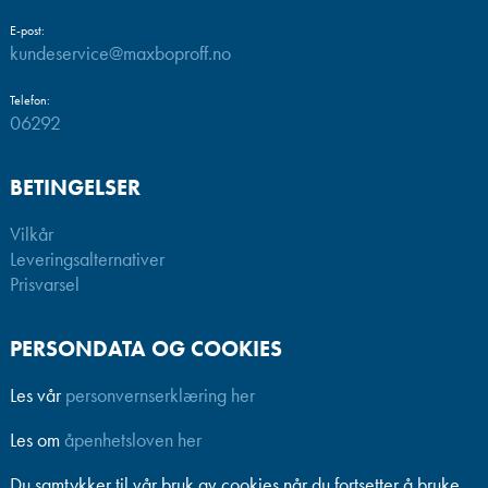
E-post:
kundeservice@maxboproff.no
Telefon:
06292
BETINGELSER
Vilkår
Leveringsalternativer
Prisvarsel
PERSONDATA OG COOKIES
Les vår
personvernserklæring her
Les om
åpenhetsloven her
Du samtykker til vår bruk av cookies når du fortsetter å bruke