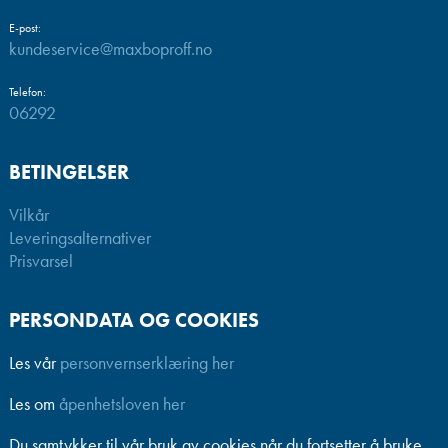
E-post:
kundeservice@maxboproff.no
Telefon:
06292
BETINGELSER
Vilkår
Leveringsalternativer
Prisvarsel
PERSONDATA OG COOKIES
Les vår
personvernserklæring her
Les om
åpenhetsloven her
Du samtykker til vår bruk av cookies når du fortsetter å bruke