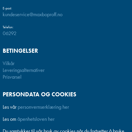
E-post:
kundeservice@maxboproff.no
Telefon:
06292
BETINGELSER
Vilkår
Leveringsalternativer
Prisvarsel
PERSONDATA OG COOKIES
Les vår
personvernserklæring her
Les om
åpenhetsloven her
Du samtykker til vår bruk av cookies når du fortsetter å bruke