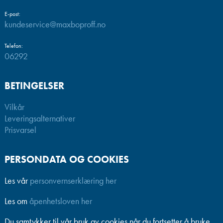
E-post:
kundeservice@maxboproff.no
Telefon:
06292
BETINGELSER
Vilkår
Leveringsalternativer
Prisvarsel
PERSONDATA OG COOKIES
Les vår
personvernserklæring her
Les om
åpenhetsloven her
Du samtykker til vår bruk av cookies når du fortsetter å bruke