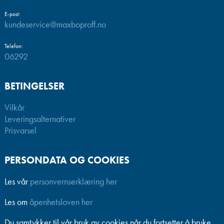
E-post:
kundeservice@maxboproff.no
Telefon:
06292
BETINGELSER
Vilkår
Leveringsalternativer
Prisvarsel
PERSONDATA OG COOKIES
Les vår
personvernserklæring her
Les om
åpenhetsloven her
Du samtykker til vår bruk av cookies når du fortsetter å bruke