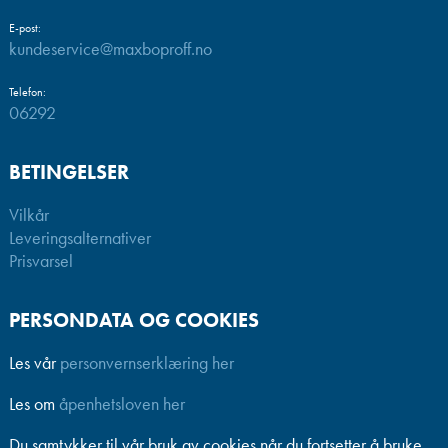
E-post:
kundeservice@maxboproff.no
Telefon:
06292
BETINGELSER
Vilkår
Leveringsalternativer
Prisvarsel
PERSONDATA OG COOKIES
Les vår
personvernserklæring her
Les om
åpenhetsloven her
Du samtykker til vår bruk av cookies når du fortsetter å bruke