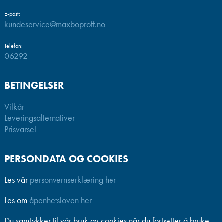
E-post:
kundeservice@maxboproff.no
Telefon:
06292
BETINGELSER
Vilkår
Leveringsalternativer
Prisvarsel
PERSONDATA OG COOKIES
Les vår
personvernserklæring her
Les om
åpenhetsloven her
Du samtykker til vår bruk av cookies når du fortsetter å bruke