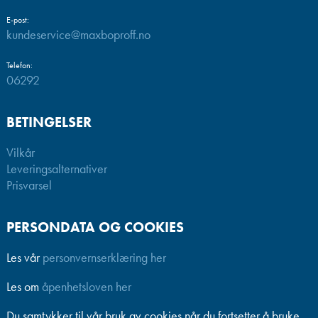
E-post:
kundeservice@maxboproff.no
Telefon:
06292
BETINGELSER
Vilkår
Leveringsalternativer
Prisvarsel
PERSONDATA OG COOKIES
Les vår
personvernserklæring her
Les om
åpenhetsloven her
Du samtykker til vår bruk av cookies når du fortsetter å bruke