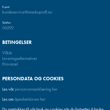
E-post:
kundeservice@maxboproff.no
Telefon:
06292
BETINGELSER
Vilkår
Leveringsalternativer
Prisvarsel
PERSONDATA OG COOKIES
Les vår
personvernserklæring her
Les om
åpenhetsloven her
Du samtykker til vår bruk av cookies når du fortsetter å bruke