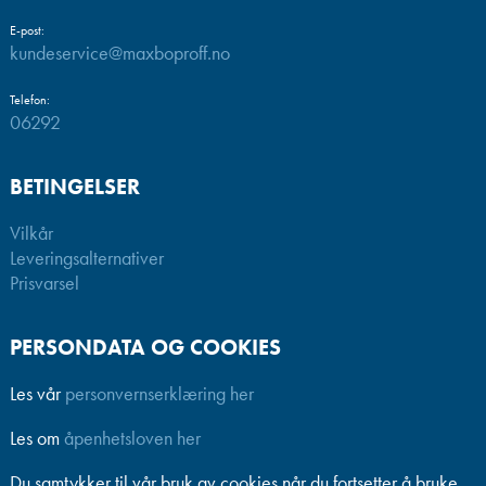
E-post:
kundeservice@maxboproff.no
Telefon:
06292
BETINGELSER
Vilkår
Leveringsalternativer
Prisvarsel
PERSONDATA OG COOKIES
Les vår
personvernserklæring her
Les om
åpenhetsloven her
Du samtykker til vår bruk av cookies når du fortsetter å bruke