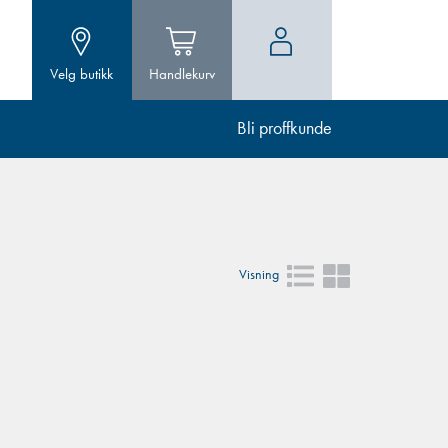
Velg butikk
Handlekurv
Bli proffkunde
Visning