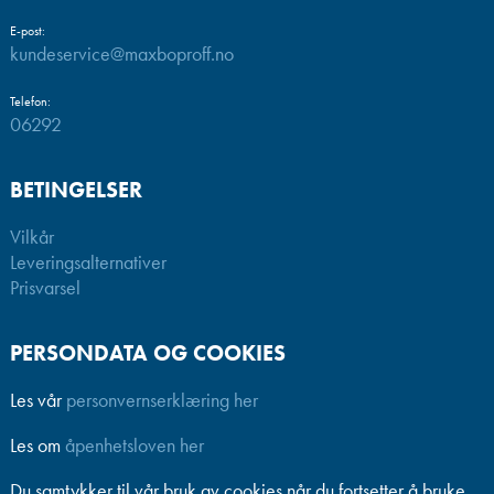
E-post:
kundeservice@maxboproff.no
Telefon:
06292
BETINGELSER
Vilkår
Leveringsalternativer
Prisvarsel
PERSONDATA OG COOKIES
Les vår
personvernserklæring her
Les om
åpenhetsloven her
Du samtykker til vår bruk av cookies når du fortsetter å bruke