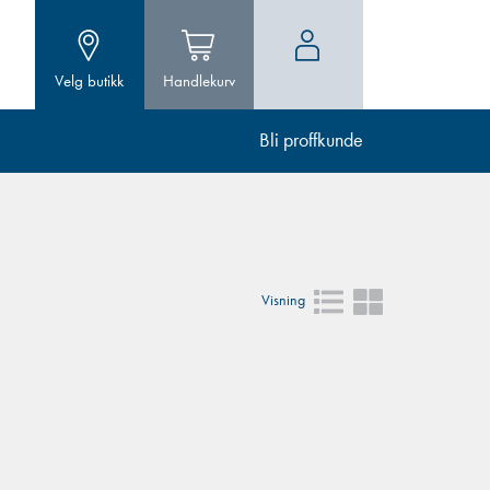
Velg butikk
Handlekurv
Bli proffkunde
Visning