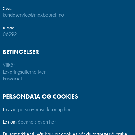
E-post:
kundeservice@maxboproff.no
Telefon:
06292
BETINGELSER
Vilkår
Leveringsalternativer
Prisvarsel
PERSONDATA OG COOKIES
Les vår
personvernserklæring her
Les om
åpenhetsloven her
Du samtykker til vår bruk av cookies når du fortsetter å bruke