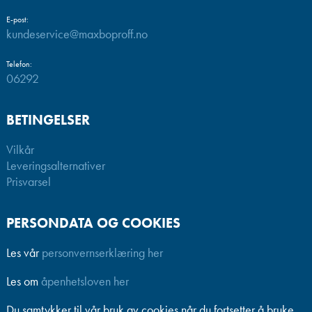
E-post:
kundeservice@maxboproff.no
Telefon:
06292
BETINGELSER
Vilkår
Leveringsalternativer
Prisvarsel
PERSONDATA OG COOKIES
Les vår
personvernserklæring her
Les om
åpenhetsloven her
Du samtykker til vår bruk av cookies når du fortsetter å bruke