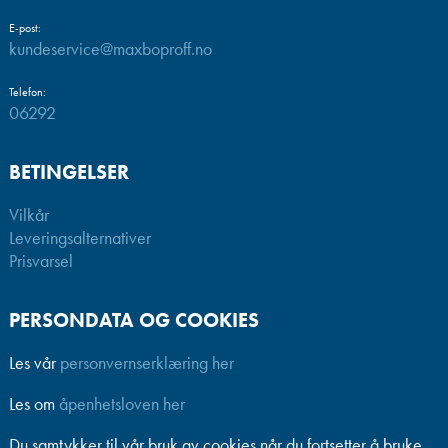
E-post:
kundeservice@maxboproff.no
Telefon:
06292
BETINGELSER
Vilkår
Leveringsalternativer
Prisvarsel
PERSONDATA OG COOKIES
Les vår
personvernserklæring her
Les om
åpenhetsloven her
Du samtykker til vår bruk av cookies når du fortsetter å bruke