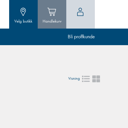
Velg butikk
Handlekurv
Bli proffkunde
Visning