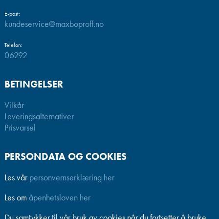
E-post:
kundeservice@maxboproff.no
Telefon:
06292
BETINGELSER
Vilkår
Leveringsalternativer
Prisvarsel
PERSONDATA OG COOKIES
Les vår
personvernserklæring her
Les om
åpenhetsloven her
Du samtykker til vår bruk av cookies når du fortsetter å bruke