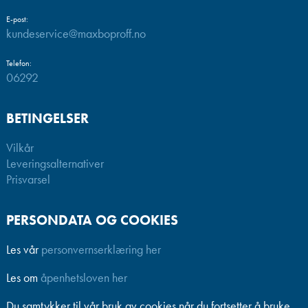
E-post:
kundeservice@maxboproff.no
Telefon:
06292
BETINGELSER
Vilkår
Leveringsalternativer
Prisvarsel
PERSONDATA OG COOKIES
Les vår
personvernserklæring her
Les om
åpenhetsloven her
Du samtykker til vår bruk av cookies når du fortsetter å bruke