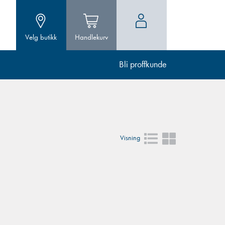
Velg butikk
Handlekurv
Bli proffkunde
Visning