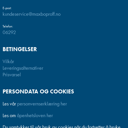
E-post:
kundeservice@maxboproff.no
Telefon:
06292
BETINGELSER
Vilkår
Leveringsalternativer
Prisvarsel
PERSONDATA OG COOKIES
Les vår
personvernserklæring her
Les om
åpenhetsloven her
Du samtykker til vår bruk av cookies når du fortsetter å bruke