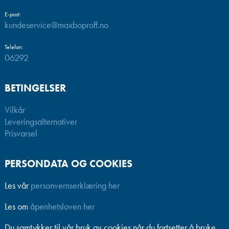
E-post:
kundeservice@maxboproff.no
Telefon:
06292
BETINGELSER
Vilkår
Leveringsalternativer
Prisvarsel
PERSONDATA OG COOKIES
Les vår
personvernserklæring her
Les om
åpenhetsloven her
Du samtykker til vår bruk av cookies når du fortsetter å bruke