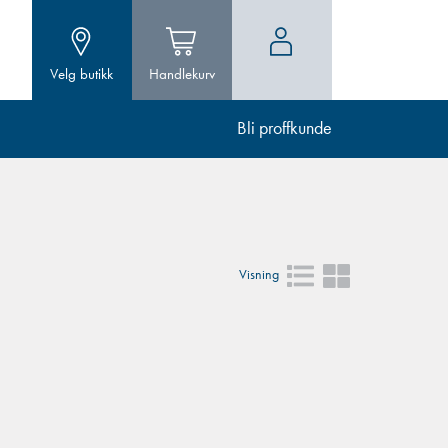
Velg butikk
Handlekurv
Bli proffkunde
Visning