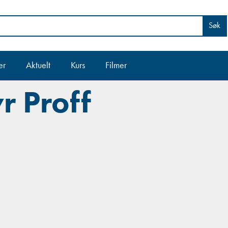
Søk
er
Aktuelt
Kurs
Filmer
r Proff