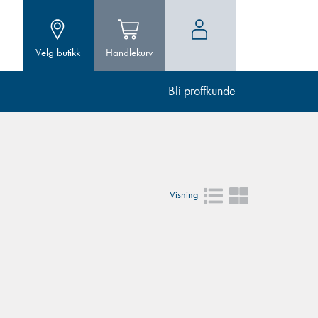
Velg butikk
Handlekurv
Bli proffkunde
Visning