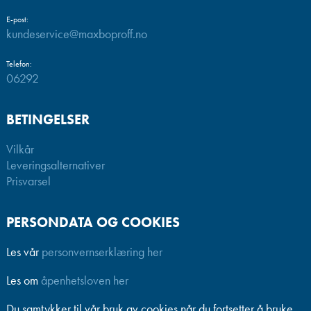
E-post:
kundeservice@maxboproff.no
Telefon:
06292
BETINGELSER
Vilkår
Leveringsalternativer
Prisvarsel
PERSONDATA OG COOKIES
Les vår
personvernserklæring her
Les om
åpenhetsloven her
Du samtykker til vår bruk av cookies når du fortsetter å bruke