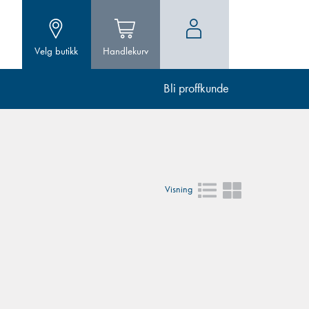
Velg butikk
Handlekurv
Bli proffkunde
Visning