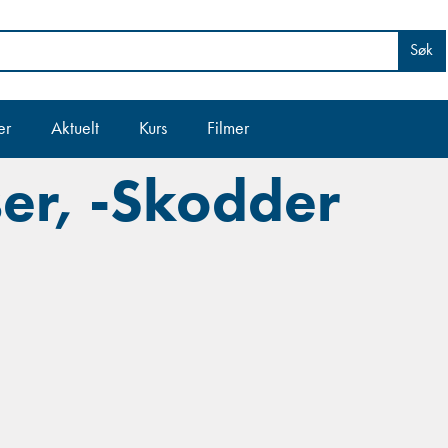
Søk
er
Aktuelt
Kurs
Filmer
er, -Skodder