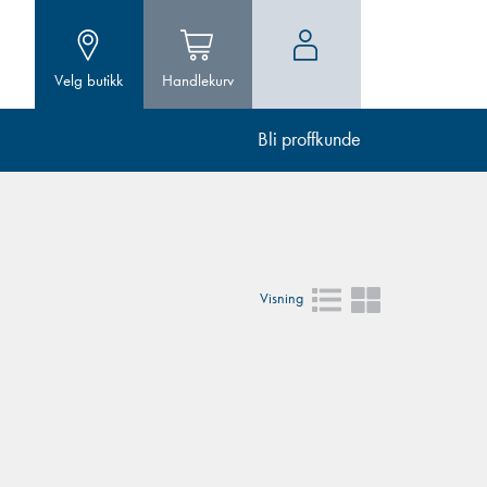
Velg butikk
Handlekurv
Bli proffkunde
Visning