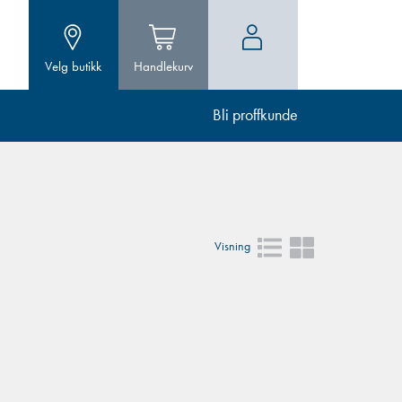
Velg butikk
Handlekurv
Bli proffkunde
Visning