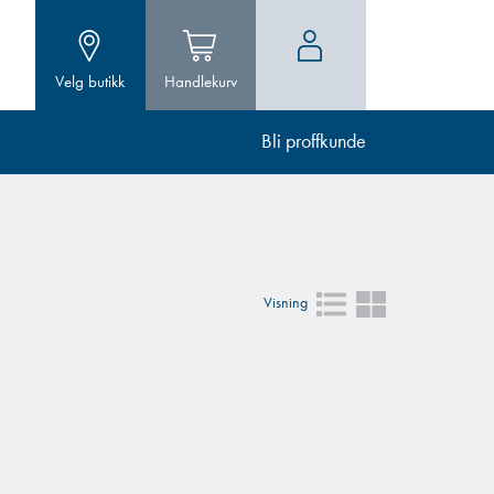
Velg butikk
Handlekurv
Bli proffkunde
Visning