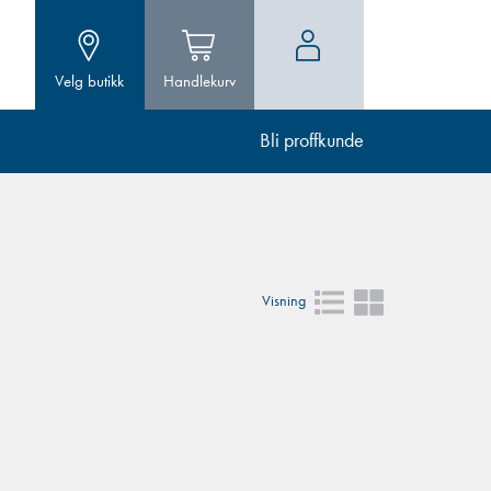
Velg butikk
Handlekurv
Bli proffkunde
Visning